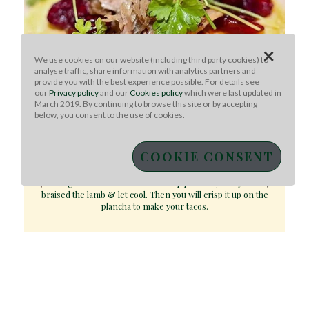
×
We use cookies on our website (including third party cookies) to
analyse traffic, share information with analytics partners and
provide you with the best experience possible. For details see
our
Privacy policy
and our
Cookies policy
which were last updated in
March 2019. By continuing to browse this site or by accepting
below, you consent to the use of cookies.
AUSSIE LAMB CARNITAS TACOS WITH PICKLED
CRANBERRIES
COOKIE CONSENT
M
Making Lamb Carnitas is a two step process, first you will
b
braised the lamb & let cool. Then you will crisp it up on the
plancha to make your tacos.