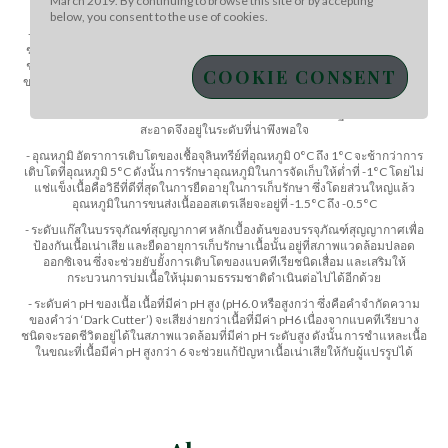
March 2019. By continuing to browse this site or by accepting
ต่อการควบคุมการเติบโตของเชื้อจุลินทรีย์ในถุงเก็บเนื้อสุญญากาศ ดังต่อไปนี้
below, you consent to the use of cookies.
- ข้อกำหนดในการแปรรูปของออสเตรเลีย ความสะอาดของวัวก่อนกระบวนการ
ฆ่า (สำหรับการเลี้ยงด้วยหญ้า) และการลดความเร็วของการแปรรูปในโรงฆ่าจะ
ช่วยลดจำนวนเชื้อจุลินทรีย์ลงได้ ซึ่งจะช่วยลดโอกาสของการปนเปื้อนบริเวณผิว
COOKIE CONSENT
ของเนื้อได้ ดังที่กล่าวไว้ข้างต้นว่า ผู้แปรรูปที่ผ่านการรับรองมาตรฐานการส่งออก
จะต้องดำเนินการตามขั้นตอนที่กำหนด และพร้อมรับการตรวจสอบจากรัฐบาล
ออสเตรเลีย ดังนั้น ระดับความปลอดภัยของอาหาร และมาตรฐานด้านความ
สะอาดจึงอยู่ในระดับที่น่าพึงพอใจ
- อุณหภูมิ อัตราการเติบโตของเชื้อจุลินทรีย์ที่อุณหภูมิ 0°C ถึง 1°C จะช้ากว่าการ
เติบโตที่อุณหภูมิ 5°C ดังนั้น การรักษาอุณหภูมิในการจัดเก็บให้ต่ำที่ -1°C โดยไม่
แช่แข็งเนื้อคือวิธีที่ดีที่สุดในการยืดอายุในการเก็บรักษา ซึ่งโดยส่วนใหญ่แล้ว
อุณหภูมิในการขนส่งเนื้อออสเตรเลียจะอยู่ที่ -1.5°C ถึง -0.5°C
- ระดับแก๊สในบรรจุภัณฑ์สุญญากาศ หลักเบื้องต้นของบรรจุภัณฑ์สุญญากาศเพื่อ
ป้องกันเนื้อเน่าเสีย และยืดอายุการเก็บรักษาเนื้อนั้น อยู่ที่สภาพแวดล้อมปลอด
ออกซิเจน ซึ่งจะช่วยยับยั้งการเติบโตของแบคทีเรียชนิดเสื่อม และเสริมให้
กระบวนการบ่มเนื้อให้นุ่มตามธรรมชาติดำเนินต่อไปได้อีกด้วย
- ระดับค่า pH ของเนื้อ เนื้อที่มีค่า pH สูง (pH6.0 หรือสูงกว่า ซึ่งคือคำจำกัดความ
ของคำว่า ‘Dark Cutter’) จะเสียง่ายกว่าเนื้อที่มีค่า pH6 เนื่องจากแบคทีเรียบาง
ชนิดจะรอดชีวิตอยู่ได้ในสภาพแวดล้อมที่มีค่า pH ระดับสูง ดังนั้น การชำแหละเนื้อ
ในขณะที่เนื้อมีค่า pH สูงกว่า 6 จะช่วยแก้ปัญหาเนื้อเน่าเสียให้กับผู้แปรรูปได้