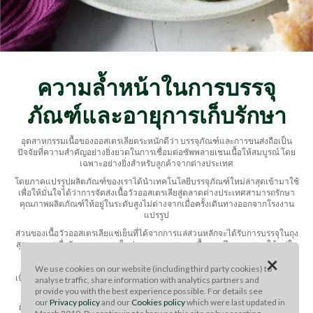
ความล้ำหน้าในการบรรจุ
ภัณฑ์และอายุการเก็บรักษา
อุตสาหกรรมเนื้อของออสเตรเลียตระหนักดีว่า บรรจุภัณฑ์และการขนส่งถือเป็น
ปัจจัยที่ความสำคัญอย่างยิ่งยวดในการเชื่อมต่อซัพพลายเชนเนื้อให้สมบูรณ์ โดย
เฉพาะอย่างยิ่งสำหรับลูกค้าจากต่างประเทศ
โดยภาคแปรรูปผลิตภัณฑ์ของเราได้นำเทคโนโลยีบรรจุภัณฑ์ใหม่ล่าสุดเข้ามาใช้
เพื่อให้มั่นใจได้ว่าการจัดส่งเนื้อวัวออสเตรเลียสู่ตลาดต่างประเทศสามารถรักษา
คุณภาพผลิตภัณฑ์ให้อยู่ในระดับสูงไม่ต่างจากเมื่อครั้งเดินทางออกจากโรงงาน
แปรรูป
ส่วนของเนื้อวัวออสเตรเลียแช่เย็นที่ได้จากการแล่ส่วนหลักจะได้รับการบรรจุในถุง
สุญญากาศเพื่อรักษาความสดใหม่และคุณภาพของเนื้อ รวมถึงตรวจสอบให้แน่ใจ
ว่าจะช่วยยืดอายุการเก็บรักษาได้ โดยในขั้นตอนของการจัดส่งจะมีการควบคุม
×
อุณหภูมิของเนื้ออย่างเข้มงวด เพื่อยับยั้งการเติบโตของแบคทีเรีย และถนอมให้
We use cookies on our website (including third party cookies) to
เนื้อวัวออสเตรเลียมีอายุการเก็บรักษาที่ยาวนานถึง 120 วัน ในสภาวะการจัดเก็บที่
analyse traffic, share information with analytics partners and
เหมาะสม
provide you with the best experience possible. For details see
our
Privacy policy
and our
Cookies policy
which were last updated in
ผู้แปรรูปเนื้อชาวออสเตรเลียจะพิจารณาปัจจัยต่างๆ 4 ประการที่มีบทบาทสำคัญ