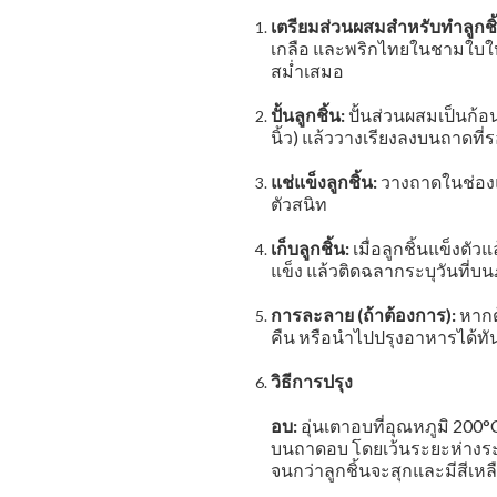
เตรียมส่วนผสมสำหรับทำลูกชิ้
เกลือ และพริกไทยในชามใบใหญ่ 
สม่ำเสมอ
ปั้นลูกชิ้น:
ปั้นส่วนผสมเป็นก้
นิ้ว) แล้ววางเรียงลงบนถาดท
แช่แข็งลูกชิ้น:
วางถาดในช่องแช
ตัวสนิท
เก็บลูกชิ้น:
เมื่อลูกชิ้นแข็งตั
แข็ง แล้วติดฉลากระบุวันที่บ
การละลาย (ถ้าต้องการ):
หากต
คืน หรือนำไปปรุงอาหารได้ทั
วิธีการปรุง
อบ:
อุ่นเตาอบที่อุณหภูมิ 200°
บนถาดอบ โดยเว้นระยะห่างระห
จนกว่าลูกชิ้นจะสุกและมีสีเห