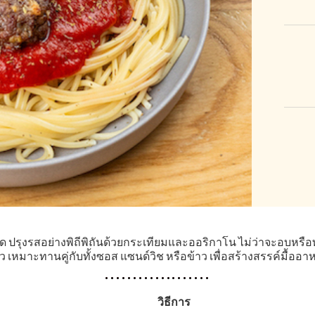
ลียบด ปรุงรสอย่างพิถีพิถันด้วยกระเทียมและออริกาโน ไม่ว่าจะอบห
หมาะทานคู่กับทั้งซอส แซนด์วิช หรือข้าว เพื่อสร้างสรรค์มื้ออาห
วิธีการ