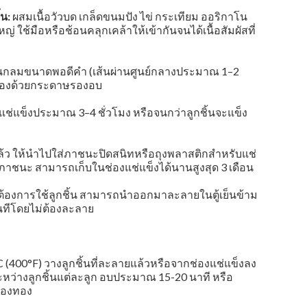
น:
ผสมเนื้อวัวบด เกล็ดขนมปัง ไข่ กระเทียม ออริกาโน
ใช้มือหรือช้อนคลุกเคล้าให้เข้ากันจนได้เนื้อสัมผัสที่
อนกลมขนาดพอดีคำ (เส้นผ่านศูนย์กลางประมาณ 1–2
ี่รองด้วยกระดาษรองอบ
่แข็งประมาณ 3–4 ชั่วโมง หรือจนกว่าลูกชิ้นจะแข็ง
วแล้ว ให้นำไปใส่ภาชนะปิดสนิทหรือถุงพลาสติกสำหรับแช่
นภาชนะ สามารถเก็บในช่องแช่แข็งได้นานสูงสุด 3 เดือน
้องการใช้ลูกชิ้น สามารถนำออกมาละลายในตู้เย็นข้าม
นทีโดยไม่ต้องละลาย
C (400°F) วางลูกชิ้นที่ละลายแล้วหรือจากช่องแช่แข็งลง
ว่างลูกชิ้นแต่ละลูก อบประมาณ 15-20 นาที หรือ
ลืองทอง