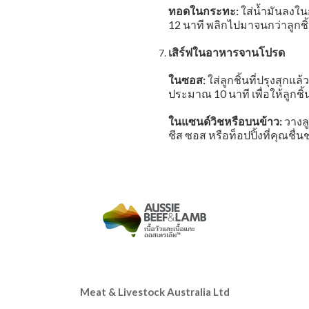
ทอดในกระทะ:
ใส่น้ำมันลงใ
12 นาที พลิกไปมาจนกว่าลูกชิ้
เสิร์ฟในอาหารจานโปรด
ในซอส:
ใส่ลูกชิ้นที่ปรุงสุกแ
ประมาณ 10 นาที เพื่อให้ลูกชิ
ในแซนด์วิชหรือบนข้าว:
วางลู
ชีส ซอส หรือท็อปปิ้งที่คุณชื่
Meat & Livestock Australia Ltd